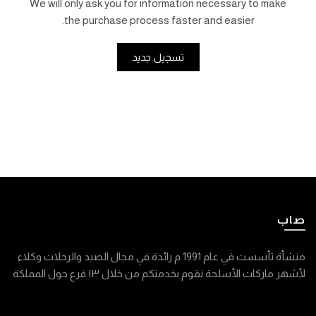
We will only ask you for information necessary to make
the purchase process faster and easier.
تسجيل جديد
صاب
منشأة تأسست في عام 1991 م رائدة في مجال الصيد والرحلات وكلاء
لأشهر ماركات الأسلحة نقوم بخدمتكم من خلال ١٣ فرع حول المملكة