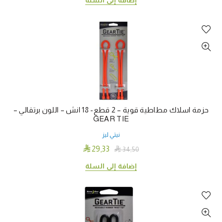
حزمة اسلاك مطاطية قوية – 2 قطع- 18 انش – اللون برتقالي –
GEAR TIE
نيتي ليز

29٫33

34٫50
إضافة إلى السلة