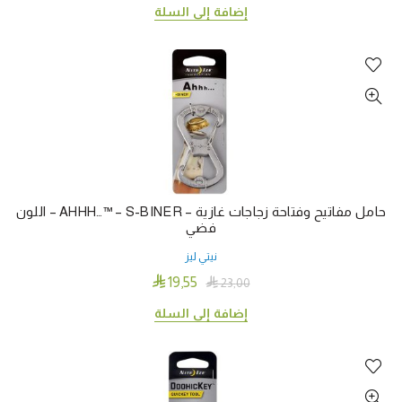
إضافة إلى السلة
حامل مفاتيح وفتاحة زجاجات غازية – AHHH…™ – S-BINER – اللون
فضي
نيتي ليز

19٫55

23٫00
إضافة إلى السلة