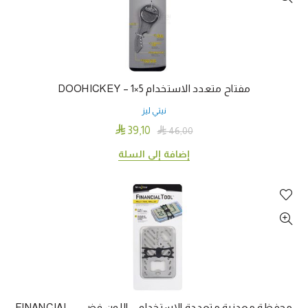
مفتاح متعدد الاستخدام 5×1 – DOOHICKEY
نيتي ليز

39٫10

46٫00
إضافة إلى السلة
محفظة معدنية متعددة الاستخدام – اللون فضي – FINANCIAL