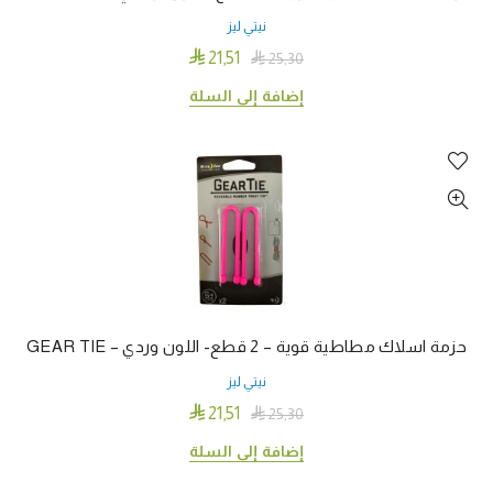
نيتي ليز

21٫51

25٫30
إضافة إلى السلة
حزمة اسلاك مطاطية قوية – 2 قطع- اللون وردي – GEAR TIE
نيتي ليز

21٫51

25٫30
إضافة إلى السلة