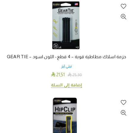
حزمة اسلاك مطاطية قوية – 4 قطع- اللون اسود – GEAR TIE
نيتي ليز

21٫51

25٫30
إضافة إلى السلة