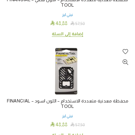
TOOL
نيتي ليز

48٫88

57٫50
إضافة إلى السلة
محفظة معدنية متعددة الاستخدام – اللون اسود – FINANCIAL
TOOL
نيتي ليز

48٫88

57٫50
إضافة إلى السلة