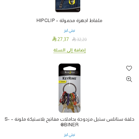
ملقاط اجهزة محمولة – HIPCLIP
نيتي ليز

27٫37

32٫20
إضافة إلى السلة
حلقة ستانلس ستيل مزدوجة بحاملات مفاتيح بلاستيكة ملونة – S-
BINER®
نيتي ليز