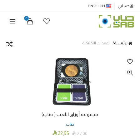
حسابي
ENGLISH
0
الرئيسية
المعدات التكتيكية
مجموعة أوراق اللعب ( صاب)
صاب

22٫95

27٫00