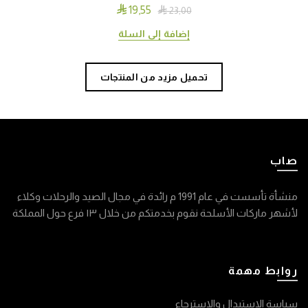

19٫55

23٫00
إضافة إلى السلة
تحميل مزيد من المنتجات
صاب
منشأة تأسست في عام 1991 م رائدة في مجال الصيد والرحلات وكلاء
لأشهر ماركات الأسلحة نقوم بخدمتكم من خلال ١٣ فرع حول المملكة
روابط مهمة
سياسة الاستبدال والاسترجاع