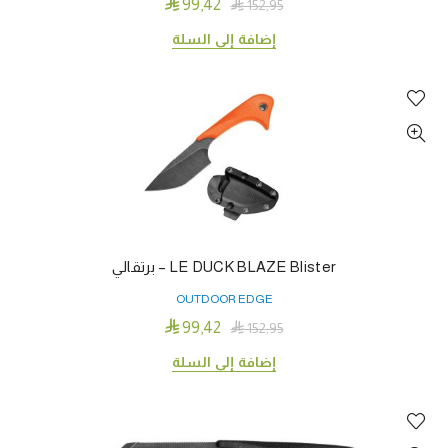

99٫42

152٫95
إضافة إلى السلة
LE DUCK BLAZE Blister – برتقالي
OUTDOOR EDGE

99٫42

152٫95
إضافة إلى السلة