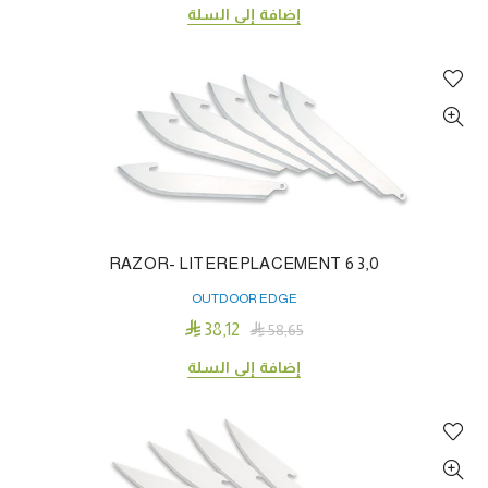
إضافة إلى السلة
3٫0 RAZOR- LITEREPLACEMENT 6
OUTDOOR EDGE

38٫12

58٫65
إضافة إلى السلة