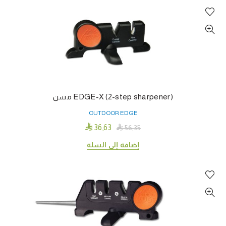
EDGE-X (2-step sharpener) مسن
OUTDOOR EDGE

36٫63

56٫35
إضافة إلى السلة