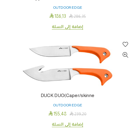
OUTDOOR EDGE

186٫13

286٫35
إضافة إلى السلة
DUCK DUO(Caper/skinne
OUTDOOR EDGE

155٫48

239٫20
إضافة إلى السلة