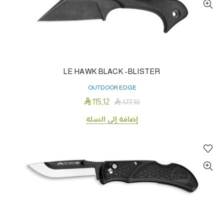
LE HAWK BLACK -BLISTER
OUTDOOR EDGE

115٫12

177٫10
إضافة إلى السلة