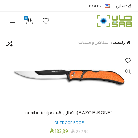
حسابي
ENGLISH
0
الرئيسية
سكاكين و مسنات
“RAZOR-BONE(برتقالي. 6-شفرات) combo
OUTDOOR EDGE

183٫89

282٫90