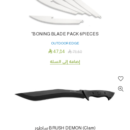
BONING BLADE PACK 6PIECES”
OUTDOOR EDGE

47٫84

73٫60
إضافة إلى السلة
BRUSH DEMON (Clam) ساطور