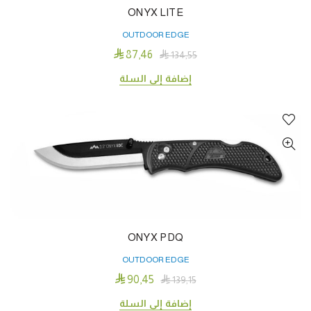
ONYX LITE
OUTDOOR EDGE

87٫46

134٫55
إضافة إلى السلة
ONYX PDQ
OUTDOOR EDGE

90٫45

139٫15
إضافة إلى السلة