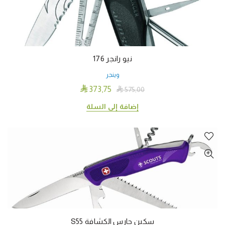
نيو رانجر 176
وينجر

373٫75

575٫00
إضافة إلى السلة
سكين حارس الكشافة S55