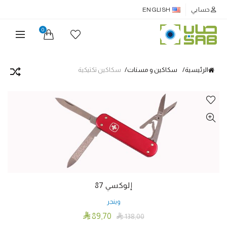
حسابي
ENGLISH
0
الرئيسية
سكاكين و مسنات
سكاكين تكتيكية
إلوكسي 87
وينجر

89٫70

138٫00