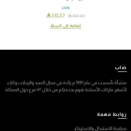
وينجر

238٫87

367٫49
إضافة إلى السلة
صاب
منشأة تأسست في عام 1991 م رائدة في مجال الصيد والرحلات وكلاء
لأشهر ماركات الأسلحة نقوم بخدمتكم من خلال ١٣ فرع حول المملكة
روابط مهمة
سياسة الاستبدال والاسترجاع