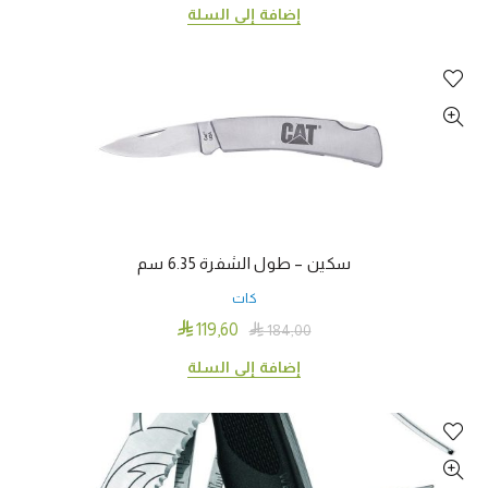
إضافة إلى السلة
سكين – طول الشفرة 6.35 سم
كات

119٫60

184٫00
إضافة إلى السلة