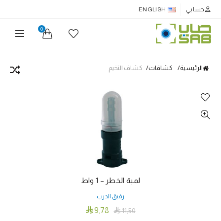
حسابي
ENGLISH
0
الرئيسية
كشافات
كشاف التخيم
لمبة الخطر – 1 واط
رفيق الدرب

9٫78

11٫50