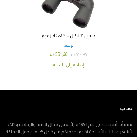
دربيل تكتيكل – 8.5×42 زووم
بوسما

551٫66

612٫95
إضافة إلى السلة
صاب
منشأة تأسست في عام 1991 م رائدة في مجال الصيد والرحلات وكلاء
لأشهر ماركات الأسلحة نقوم بخدمتكم من خلال ١٣ فرع حول المملكة