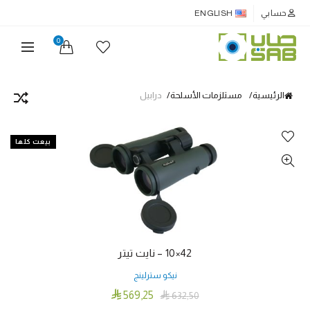
حسابي
ENGLISH
0
الرئيسية
مستلزمات الأسلحة
درابيل
بيعت كلها
42×10 – نايت تيتر
نيكو سترلينج

569٫25

632٫50