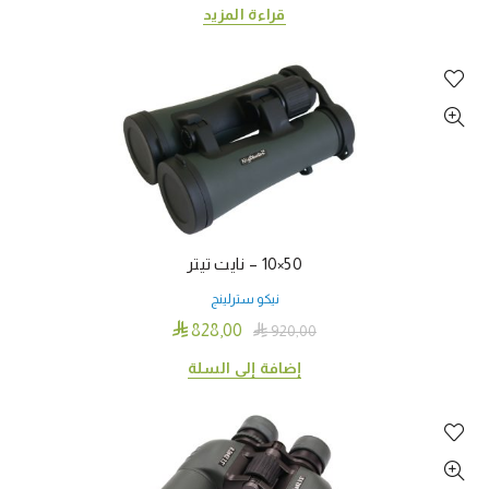
قراءة المزيد
50×10 – نايت تيتر
نيكو سترلينج

828٫00

920٫00
إضافة إلى السلة