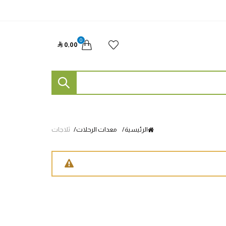
0

0٫00
الرئيسية
معدات الرحلات
ثلاجات