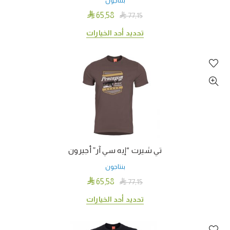
بنتاجون
صفحة
المنتج

65٫58

77٫15
هناك
تحديد أحد الخيارات
العديد
من
الأشكال
المختلفة
لهذا
المنتج.
يمكن
اختيار
الخيارات
تي شيرت “إيه سي آر” أجيرون
على
بنتاجون
صفحة
المنتج

65٫58

77٫15
هناك
تحديد أحد الخيارات
العديد
من