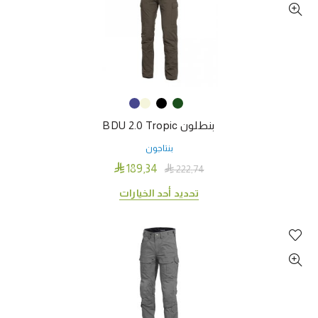
المختلفة
لهذا
المنتج.
يمكن
اختيار
الخيارات
على
بنطلون BDU 2.0 Tropic
صفحة
المنتج
بنتاجون

189٫34

222٫74
هناك
تحديد أحد الخيارات
العديد
من
الأشكال
المختلفة
لهذا
المنتج.
يمكن