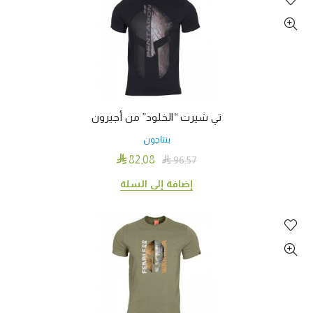
الأشكال
المختلفة
لهذا
المنتج.
يمكن
اختيار
الخيارات
تي شيرت “الخلود” من أجيرون
على
بنتاجون
صفحة
المنتج

82٫08

96٫57
إضافة إلى السلة