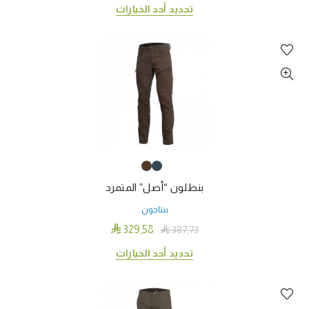
هناك
تحديد أحد الخيارات
العديد
من
الأشكال
المختلفة
لهذا
المنتج.
يمكن
اختيار
الخيارات
على
بنطلون “أصل” المتمرد
صفحة
المنتج
بنتاجون

329٫58

387٫73
هناك
تحديد أحد الخيارات
العديد
من
الأشكال