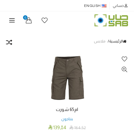
حسابي
ENGLISH
0
الرئيسية
ملابس
ام65 شورت
بنتاجون

139٫84

164٫52