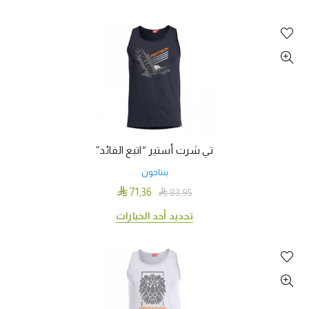
العديد
من
الأشكال
المختلفة
لهذا
المنتج.
يمكن
اختيار
الخيارات
تي شرت أستير “اتبع القائد”
على
بنتاجون
صفحة
المنتج

71٫36

83٫95
هناك
تحديد أحد الخيارات
العديد
من
الأشكال
المختلفة
لهذا