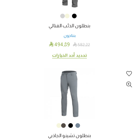
اختيار
الخيارات
على
بنطلون الذئب القتالي
صفحة
المنتج
بنتاجون

494٫89

582٫22
هناك
تحديد أحد الخيارات
العديد
من
الأشكال
المختلفة
لهذا
المنتج.
يمكن
اختيار
الخيارات
على
بنطلون تشينو الجاذبي
صفحة