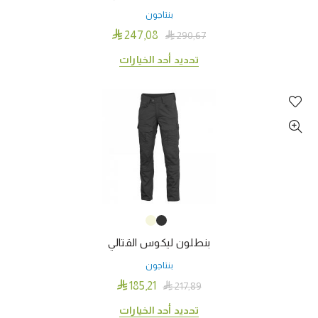
المنتج
بنتاجون

247٫08

290٫67
هناك
تحديد أحد الخيارات
العديد
من
الأشكال
المختلفة
لهذا
المنتج.
يمكن
اختيار
الخيارات
على
بنطلون ليكوس القتالي
صفحة
المنتج
بنتاجون

185٫21

217٫89
هناك
تحديد أحد الخيارات