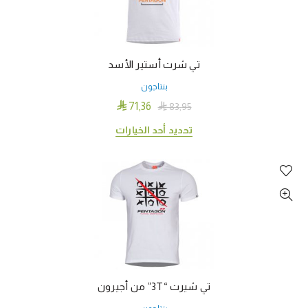
المنتج.
يمكن
اختيار
الخيارات
تي شرت أستير الأسد
على
بنتاجون
صفحة
المنتج

71٫36

83٫95
هناك
تحديد أحد الخيارات
العديد
من
الأشكال
المختلفة
لهذا
المنتج.
يمكن
اختيار
الخيارات
تي شيرت “3T” من أجيرون
على