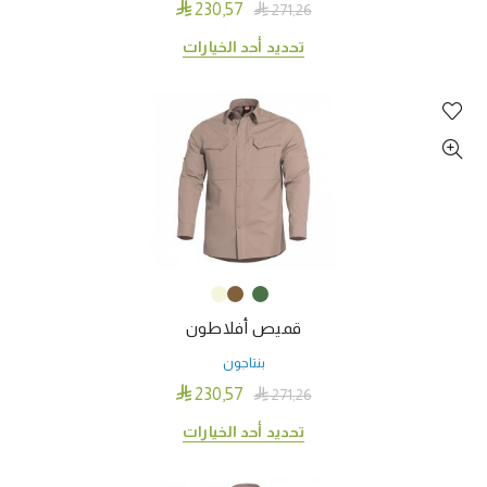

230٫57

271٫26
هناك
تحديد أحد الخيارات
العديد
من
الأشكال
المختلفة
لهذا
المنتج.
يمكن
اختيار
الخيارات
على
قميص أفلاطون
صفحة
المنتج
بنتاجون

230٫57

271٫26
هناك
تحديد أحد الخيارات
العديد
من