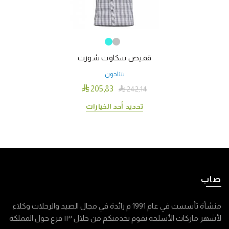
يمكن
اختيار
الخيارات
على
قميص سكاوت شورت
صفحة
المنتج
بنتاجون

205٫83

242٫14
هناك
تحديد أحد الخيارات
العديد
من
الأشكال
المختلفة
لهذا
صاب
المنتج.
يمكن
اختيار
منشأة تأسست في عام 1991 م رائدة في مجال الصيد والرحلات وكلاء
الخيارات
لأشهر ماركات الأسلحة نقوم بخدمتكم من خلال ١٣ فرع حول المملكة
على