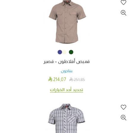
الأشكال
المختلفة
لهذا
المنتج.
يمكن
اختيار
الخيارات
على
قميص أفلاطون – قصير
صفحة
المنتج
بنتاجون

214٫07

251٫85
هناك
تحديد أحد الخيارات
العديد
من
الأشكال
المختلفة
لهذا
المنتج.