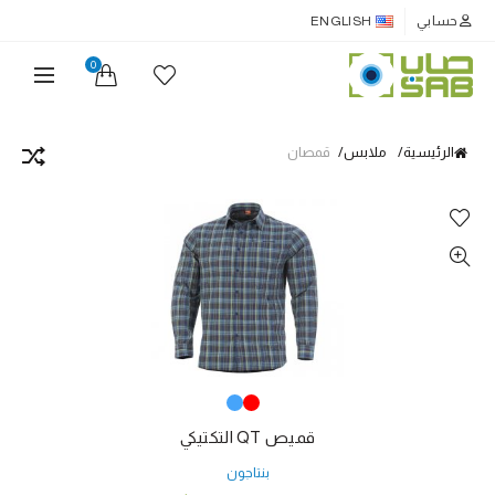
حسابي
ENGLISH
0
الرئيسية
ملابس
قمصان
قميص QT التكتيكي
بنتاجون