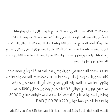
بمظهرها الكلاسيكي الذي يجعلك ترجع بالزمن إلى الوراء، وبلونها
الخشبي اللامع المخلوط بالفضي، بالتأكيد ستجعلك سومترا 500
ملحوظًا أمام الجميع عند حملها، وهذا نظرًا للمظهر الجمالي الخلاب
التي تتمتع به هذه البندقية، كما أنها على المستوى التقني، فهي قد تم
إعدادها ببراعة، وإتقان شديد، ولديها من المميزات ما يجعلها مرغوبة
للاقتناء من قبل الجميع.
صنعت هذه البندقية في كوريا، وهي مختلفة تمامًا عن أي بندقية قد
كانت بحوزتك من قبل، ليس فقط بسبب مظهرها الفريد، والمختلف،
ولكن أيضًا بسبب المميزات التي تتمتع بها، تأتي البندقية من ماركة
سامينج، بوزن يبلغ حوالي 3.6 كيلو جرام، وطول حوالي 1090 ملم،
وطول اسطوانة يبلغ 610 mm، أما سعة الاسطوانة، فتبلغ 500CC،
والضغط الخاص بها حوالي 220 BAR (3190 PSI).
تتسع البندقية إلى 6 طلقات من عيار 5.5 بسرعة 335 متر في الثانية،