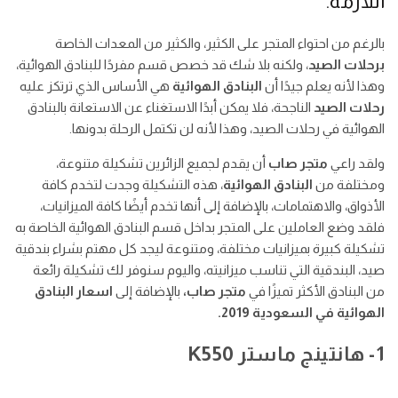
اللازمة.
بالرغم من احتواء المتجر على الكثير، والكثير من المعدات الخاصة
برحلات الصيد
، ولكنه بلا شك قد خصص قسم مفردًا للبنادق الهوائية،
وهذا لأنه يعلم جيدًا أن
البنادق الهوائية
هي الأساس الذي ترتكز عليه
رحلات الصيد
الناجحة، فلا يمكن أبدًا الاستغناء عن الاستعانة بالبنادق
الهوائية في رحلات الصيد، وهذا لأنه لن تكتمل الرحلة بدونها.
ولقد راعي
متجر صاب
أن يقدم لجميع الزائرين تشكيلة متنوعة،
ومختلفة من
البنادق الهوائية
، هذه التشكيلة وجدت لتخدم كافة
الأذواق، والاهتمامات، بالإضافة إلى أنها تخدم أيضًا كافة الميزانيات،
فلقد وضع العاملين على المتجر بداخل قسم البنادق الهوائية الخاصة به
تشكيلة كبيرة بميزانيات مختلفة، ومتنوعة ليجد كل مهتم بشراء بندقية
صيد، البندقية التي تناسب ميزانيته، واليوم سنوفر لك تشكيلة رائعة
من البنادق الأكثر تميزًا في
متجر صاب،
بالإضافة إلى
اسعار البنادق
الهوائية في السعودية 2019.
1- هانتينج ماستر K550