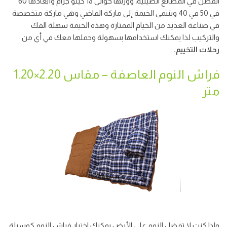
القطن في المصانع الصينية، ووزنها حوالى 18 كيلو جرام وأبعادها 60
في 50 في 40 وتنتمى الخيمة إلى ماركة القاضي وهي ماركة متخصصة
في صناعة العديد من الخيام الممتازة وهذه الخيمة سهلة الفك
والتركيب لذا يمكنك استخدامها بسهولة وحملها معك في أي من
رحلات التخييم.
فراش النوم العاصفة – مقاس 2.20×1.20
متر
وإذا كنت لا تفضل النوم على الأرض يمكنك اختيار فراش النوم كوسيلة