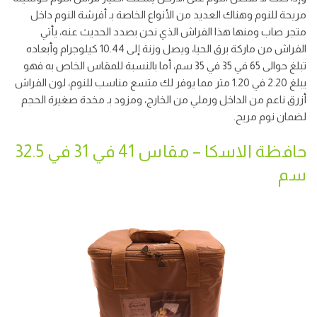
مريحة للنوم وهناك العديد من الأنواع الخاصة بـ أفرشة النوم داخل
متجر صاب ومنها هذا الفراش الذي نحن بصدد الحديث عنه، يأتي
الفراش من ماركة برق الحيا، ويصل وزنة إلى 10.44 كيلوجرام وأبعاده
تبلغ حوالى 65 في 35 في 35 سم، أما بالنسبة للمقاس الخاص به فهو
يبلغ 2.20 في 1.20 متر مما يوفر لك متسع مناسب للنوم، لون الفراش
أزرق ناعم من الداخل ورملي من الخارج، ومزود بـ مخدة صغيرة الحجم
لضمان نوم مريح.
حافظة الاسكا – مقاس 41 في 31 في 32.5
سم