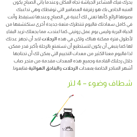
يحرك فيك المشاعر الجياشة تجاه المكان وعندما يأتي الصباح يكون
المنبه الخاص بك هو زقزقة العصافير التي توقظك وهي تداعبك
بصوتها الرائع كأنها تغني لك أغنية في الصباح وعندها تستيقظ وأنت
في كامل سعادتك فاليوم تنتظرك متعة جديدة أخرى ستكتشفها من
الحياة البرية وليس يوم عمل روتيني كما اعتدت، مما يجعلك تريد البقاء
لأطول فترة ممكنة هناك، ولكن في هذه
الرحلات
لابد أن تجهز عدتك
لها كما ينبغي أن يكون لتستطيع أن تستمتع بالرحلة بأكبر قدر ممكن،
لذا فاليوم معنا الكثير من معدات التخييم التي يمكن لك أن تحتاجها
خلال رحلتك القادمة وجميع هذه المعدات مقدمة من متجر صاب
أشهر المتاجر الخاصة بمعدات
الرحلات
و
البنادق الهوائية
فتابعونا.
شطاف وضوء – 4 لتر