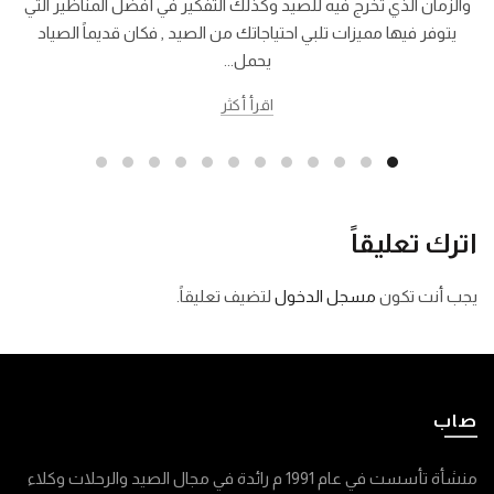
والزمان الذي تخرج فيه للصيد وكذلك التفكير في أفضل المناظير التي
يتوفر فيها مميزات تلبي احتياجاتك من الصيد , فكان قديماً الصياد
يحمل...
اقرأ أكثر
اترك تعليقاً
يجب أنت تكون
مسجل الدخول
لتضيف تعليقاً.
صاب
منشأة تأسست في عام 1991 م رائدة في مجال الصيد والرحلات وكلاء