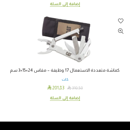
إضافة إلى السلة
كماشة متعددة الاستعمال 17 وظيفة – مقاس 24×15×3 سم
كات

201٫83

310٫50
إضافة إلى السلة