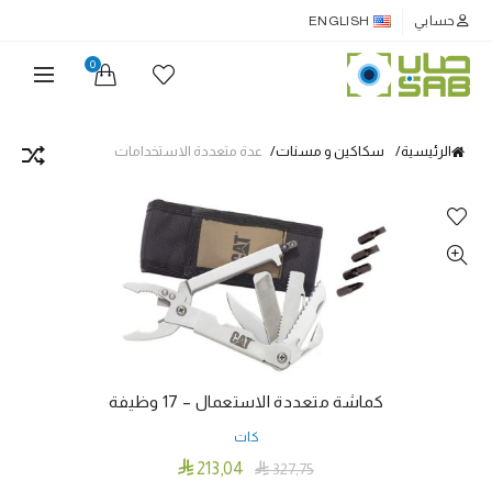
حسابي
ENGLISH
0
الرئيسية
سكاكين و مسنات
عدة متعددة الاستخدامات
كماشة متعددة الاستعمال – 17 وظيفة
كات

213٫04

327٫75