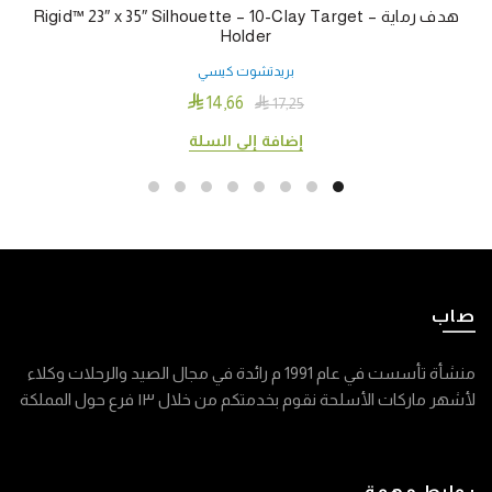
هدف رماية – Rigid™ 23″ x 35″ Silhouette – 10-Clay Target
Holder
بريدتشوت كيسي

14٫66

17٫25
إضافة إلى السلة
صاب
منشأة تأسست في عام 1991 م رائدة في مجال الصيد والرحلات وكلاء
لأشهر ماركات الأسلحة نقوم بخدمتكم من خلال ١٣ فرع حول المملكة
روابط مهمة