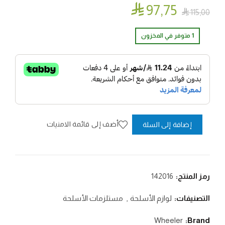

97٫75

115٫00
1 متوفر في المخزون
أضف إلى قائمة الامنيات
إضافة إلى السلة
رمز المنتج:
142016
التصنيفات:
لوازم الأسلحة
,
مستلزمات الأسلحة
Wheeler
Brand: