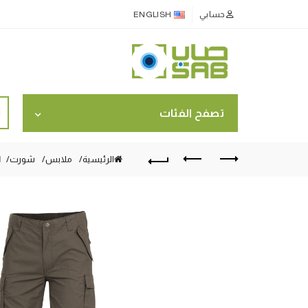
حسابي
ENGLISH
ch
تصفح الفئات
for:
الرئيسية
ملابس
شورت
ام5