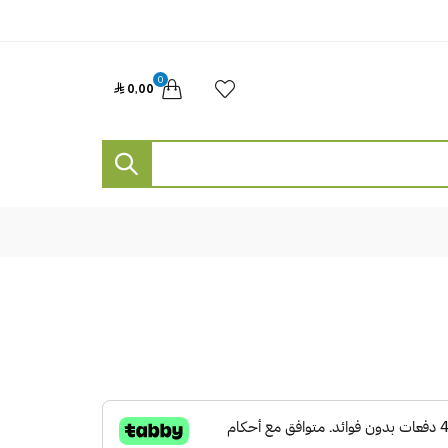
0

0٫00