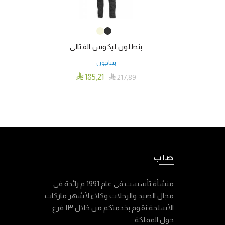
بنطلون ليكوس القتالي
بنتاجون

185٫21

217٫89
هناك
تحديد أحد الخيارات
العديد
من
الأشكال
المختلفة
لهذا
صاب
المنتج.
يمكن
منشأة تأسست في عام 1991 م رائدة في
اختيار
مجال الصيد والرحلات وكلاء لأشهر ماركات
الخيارات
الأسلحة نقوم بخدمتكم من خلال ١٣ فرع
على
حول المملكة