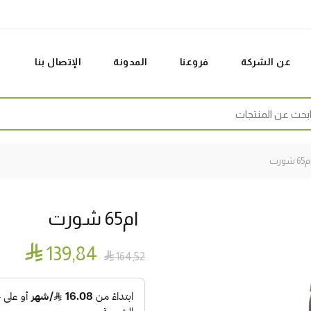
عن الشركة
فروعنا
المدونة
الإتصال بنا
Sear
6 شورت
ام65 شورت

139٫84

164٫52