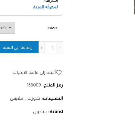
size
كمية ام65 شورت
إضافة إلى السلة
أضف إلى قائمة الامنيات
رمز المنتج:
166009
التصنيفات:
شورت
,
ملابس
Brand:
بنتاجون