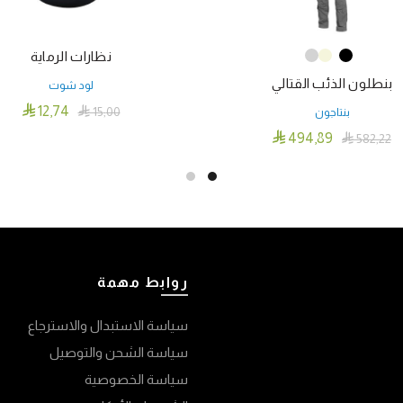
نظارات الرماية
بنطلون الذئب القتالي
لود شوت

12٫74

15٫00
بنتاجون
إضافة إلى السلة

494٫89

582٫22
هناك
تحديد أحد الخيارات
العديد
من
الأشكال
المختلفة
لهذا
روابط مهمة
المنتج.
يمكن
سياسة الاستبدال والاسترجاع
اختيار
سياسة الشحن والتوصيل
الخيارات
سياسة الخصوصية
على