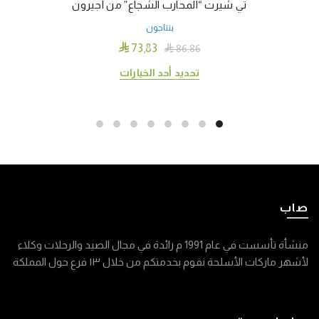
تي شيرت “المحارب الشجاع” من أجيرون
بنتاجون

73٫83

86٫86
هناك
تحديد أحد الخيارات
العديد
من
الأشكال
المختلفة
لهذا
المنتج.
يمكن
صاب
اختيار
الخيارات
على
منشأة تأسست في عام 1991 م رائدة في مجال الصيد والرحلات وكلاء
صفحة
لأشهر ماركات الأسلحة نقوم بخدمتكم من خلال ١٣ فرع حول المملكة
المنتج