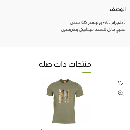
الوصف
225جرام 65% بوليستر 35٪ قطن
نسيج قابل للتمدد ميكانيكي بطريقتين
منتجات ذات صلة