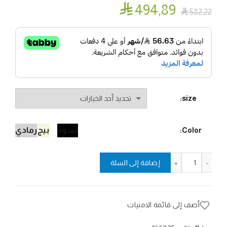

494٫89

582٫22
size
اسود
بيج
رمادي
Color
كمية بنطلون الذئب القتالي
إضافة إلى السلة
أضف إلى قائمة الامنيات