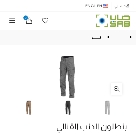
حسابي
ENGLISH
0
بنطلون الذئب القتالي