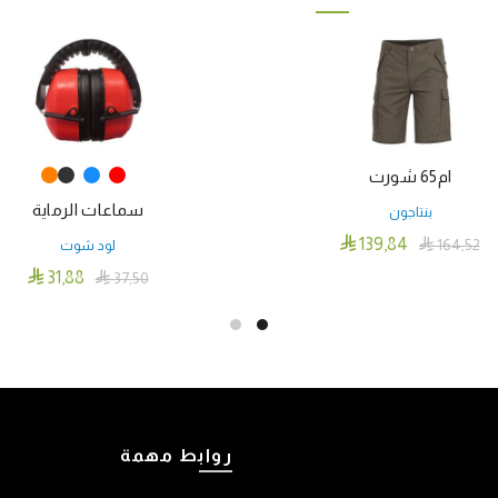
ام65 شورت
سماعات الرماية
بنتاجون

139٫84

164٫52
لود شوت
هناك
تحديد أحد الخيارات

31٫88

37٫50
العديد
هنا
تحديد أحد الخيارات
من
العد
الأشكال
من
المختلفة
الأش
لهذا
المخ
المنتج.
لهذا
روابط مهمة
يمكن
المنت
اختيار