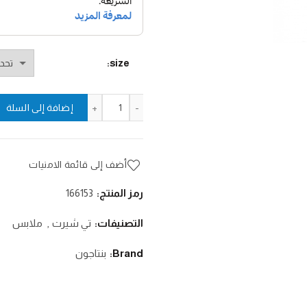
size
كمية تي شيرت "3T" من أجيرون
إضافة إلى السلة
أضف إلى قائمة الامنيات
رمز المنتج:
166153
التصنيفات:
تي شيرت
,
ملابس
Brand:
بنتاجون