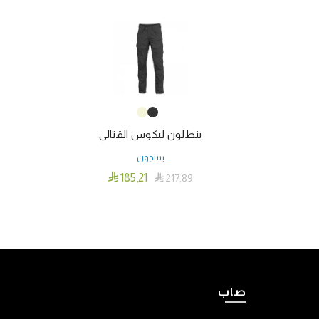
بنطلون ليكوس القتالي
بنتاجون

185٫21

217٫89
هناك
تحديد أحد الخيارات
العديد
من
الأشكال
المختلفة
لهذا
صاب
المنتج.