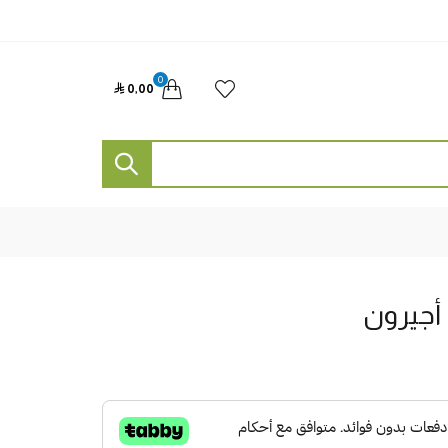
0

0٫00