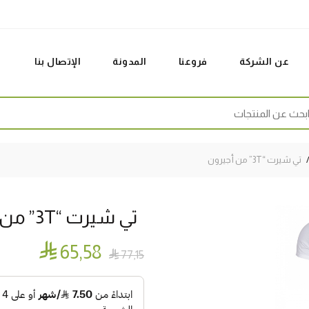
عن الشركة
فروعنا
المدونة
الإتصال بنا
Sear
تي شيرت “3T” من أجيرون
تي شيرت “3T” من أجيرون

65٫58

77٫15