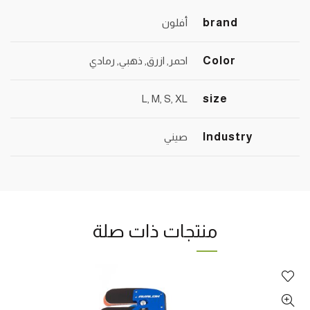
brand
أفلون
Color
احمر, ازرق, ذهبي, رمادي
L, M, S, XL
size
Industry
صيني
منتجات ذات صلة