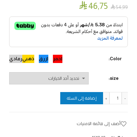

46٫75

54٫99
احمر
ازرق
ذهبي
رمادي
Color
size
كمية حامي اليد اليمنى بقاعدة معدينة
إضافة إلى السلة
أضف إلى قائمة الامنيات