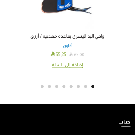
واقي اليد اليسرى بقاعدة معدنية / أزرق
أفلون

55٫25

65٫00
إضافة إلى السلة
صاب