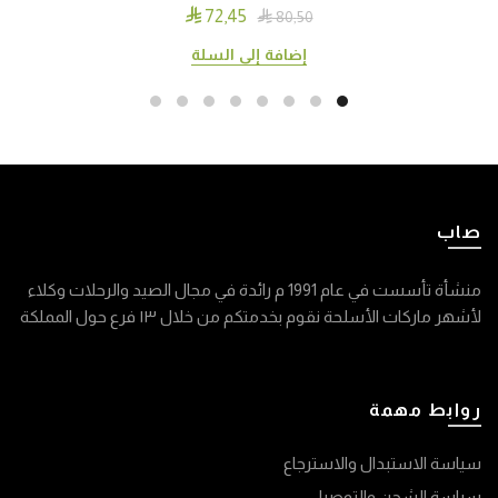

72٫45

80٫50
إضافة إلى السلة
صاب
منشأة تأسست في عام 1991 م رائدة في مجال الصيد والرحلات وكلاء
لأشهر ماركات الأسلحة نقوم بخدمتكم من خلال ١٣ فرع حول المملكة
روابط مهمة
سياسة الاستبدال والاسترجاع
سياسة الشحن والتوصيل