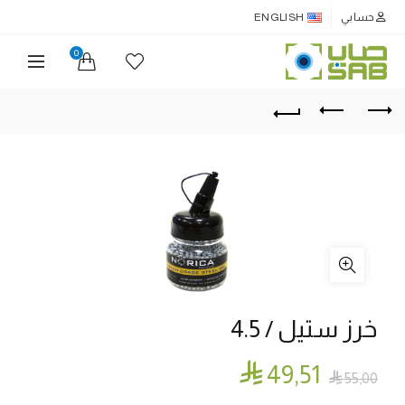
حسابي
ENGLISH
0
خرز ستيل / 4.5

49٫51

55٫00