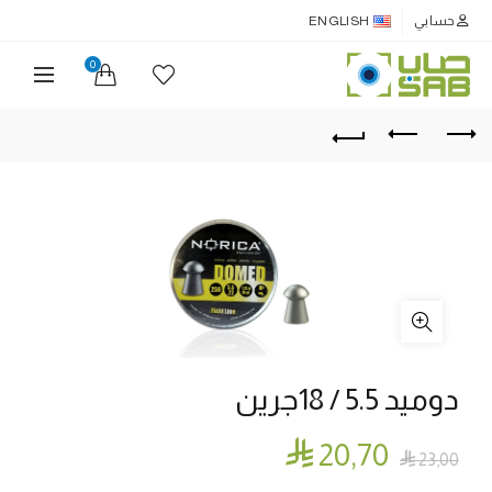
حسابي
ENGLISH
0
دوميد 5.5 / 18جرين

20٫70

23٫00