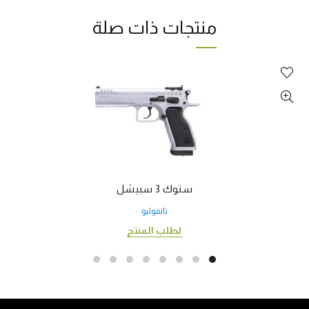
منتجات ذات صلة
ستوك 3 سبيشل
تانفوليو
لطلب المنتج