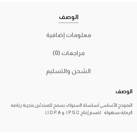
الوصف
معلومات إضافية
مراجعات (0)
الشحن والتسليم
الوصف
النموذج الأساسي لسلسلة الستوك، يسمح للمبتدئين بتجربة رياضة
الرماية بسهولة (قسم إنتاج I.P.S.C. و I.D.P.A.)