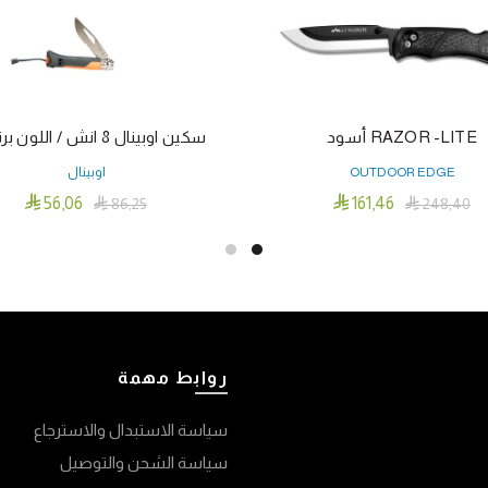
RAZOR -LITE أسود
سكين اوبينال 8 انش / اللون برتقالي
OUTDOOR EDGE
اوبينال


56٫06
161٫46

86٫25

248٫40
إضافة إلى السلة
إضافة إلى السلة
روابط مهمة
سياسة الاستبدال والاسترجاع
سياسة الشحن والتوصيل