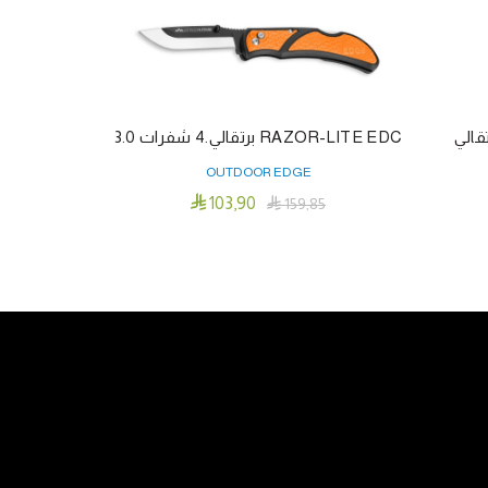
RAZOR-LITE EDC برتقالي.4 شفرات 3.0
بركم 502 – طول النصل 3.5 اينش
OUTDOOR EDGE

103٫90
0

159٫85
إضافة إلى السلة