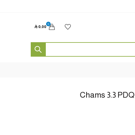
0

0٫00