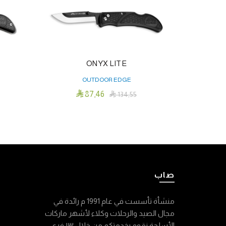
ONYX LITE
OUTDOOR EDGE

87٫46

134٫55
إضافة إلى السلة
صاب
منشأة تأسست في عام 1991 م رائدة في
مجال الصيد والرحلات وكلاء لأشهر ماركات
الأسلحة نقوم بخدمتكم من خلال ١٣ فرع