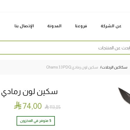
عن الشركة
فروعنا
المدونة
الإتصال بنا
Sear
سكاكين الرحلات
سكين لون رمادي Chams 3.3 PDQ
سكين لون رمادي Chams 3.3 PDQ

74٫00

113٫85
5 متوفر في المخزون