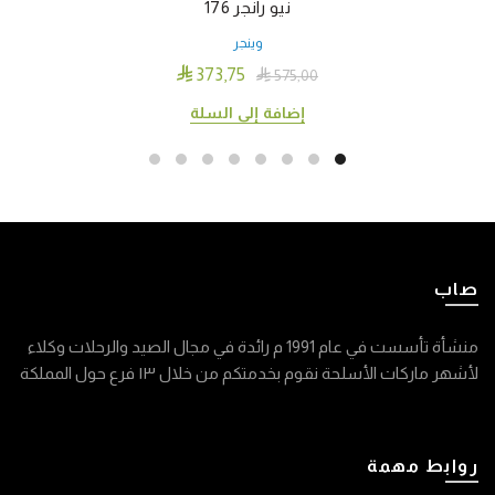
نيو رانجر 176
وينجر

373٫75

575٫00
إضافة إلى السلة
صاب
منشأة تأسست في عام 1991 م رائدة في مجال الصيد والرحلات وكلاء
لأشهر ماركات الأسلحة نقوم بخدمتكم من خلال ١٣ فرع حول المملكة
روابط مهمة