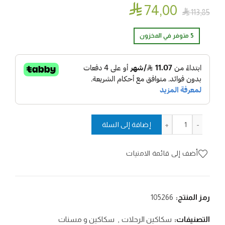

74٫00

113٫85
5 متوفر في المخزون
كمية سكين لون رمادي Chams 3.3 PDQ
إضافة إلى السلة
أضف إلى قائمة الامنيات
رمز المنتج:
105266
التصنيفات:
سكاكين الرحلات
,
سكاكين و مسنات