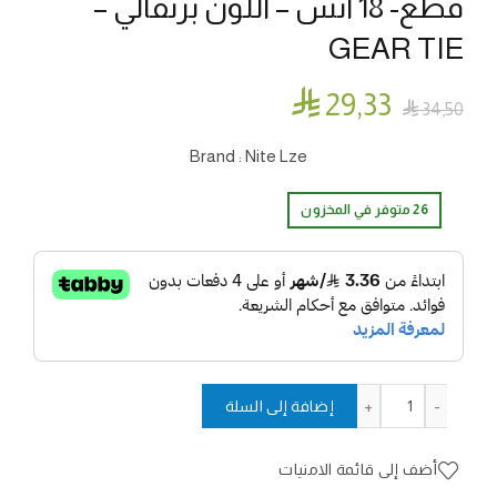
قطع- 18 انش – اللون برتقالي –
GEAR TIE

29٫33

34٫50
Brand : Nite Lze
26 متوفر في المخزون
كمية حزمة اسلاك مطاطية قوية - 2 قطع- 18 انش - اللون برتقالي - GEAR TIE
إضافة إلى السلة
أضف إلى قائمة الامنيات