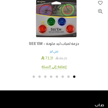
حزمة لمبات ليد ملونة – SEE’EM
نيتي ليز

73٫31

86٫25
إضافة إلى السلة
صاب