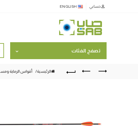
حسابي
ENGLISH
ch
تصفح الفئات
for:
الرئيسية
أقواس الرماية ومستل