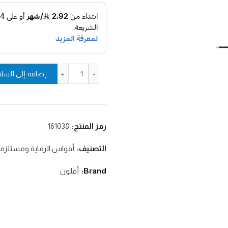
كمية سهم كاربون تيرو / 1500
إضافة إلى السلة
رمز المنتج:
161038
التصنيف:
أقواس الرماية ومستلزما
Brand:
أفلون