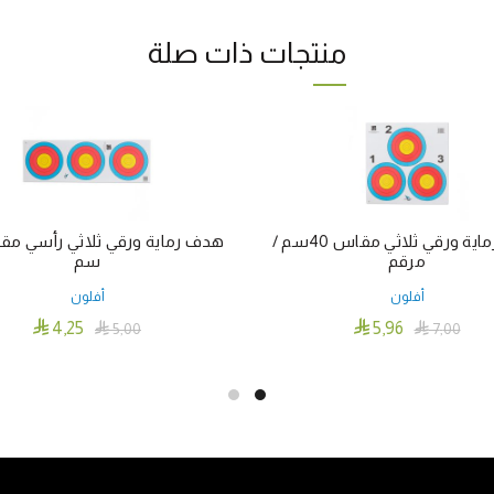
منتجات ذات صلة
هدف رماية ورقي ثلاثي مقاس 40سم /
مرقم
سم
أفلون
أفلون


4٫25
5٫96

5٫00

7٫00
إضافة إلى السلة
إضافة إلى السلة