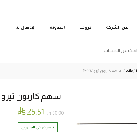
عن الشركة
فروعنا
المدونة
الإتصال بنا
Sear
زماتها
سهم كاربون تيرو / 1500
سهم كاربون تيرو / 500

25٫51

30٫00
2 متوفر في المخزون