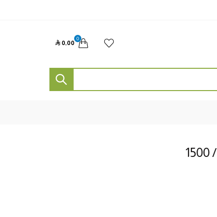
0

0٫00
1