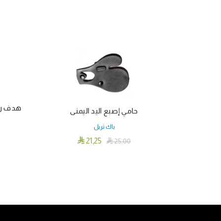
حامي إصبع اليد اليمنى
باك تريل

21٫25

25٫00
هناك
تحديد أحد الخيارات
العديد
من
الأشكال
المختلفة
لهذا