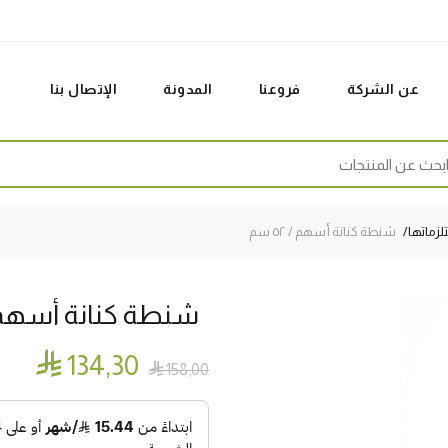
عن الشركة
فروعنا
المدونة
الإتصال بنا
Sear
زماتها
شنطة كنانة أسهم / ٥٢ سم
شنطة كنانة أسهم / ٥٢

134٫30

158٫00