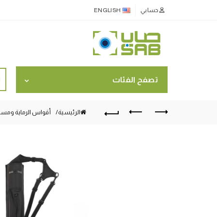
حسابي
ENGLISH
ch
تصفح الفئات
for:
الرئيسية
أقواس الرماية ومستل