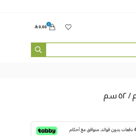
0

0٫00
 سم