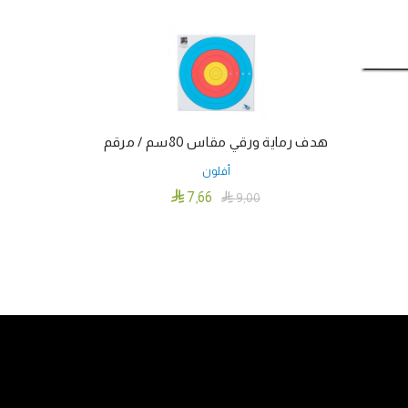
هدف رماية ورقي مقاس 80سم / مرقم
واقي اليد ا
أفلون

7٫66
0

9٫00
إضافة إلى السلة