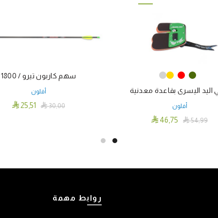
سهم كاربون تيرو / 1800
 اليد اليسرى بقاعدة معدنية
أفلون

25٫51

30٫00
أفلون
إضافة إلى السلة

46٫75

54٫99
هناك
تحديد أحد الخيارات
العديد
من
الأشكال
المختلفة
لهذا
روابط مهمة
المنتج.
يمكن