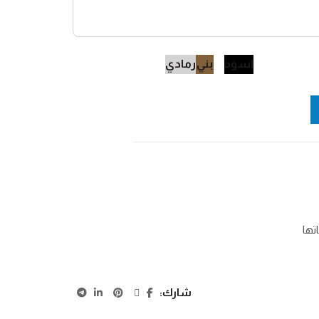
اسود
بني
رمادي
تها
شارك