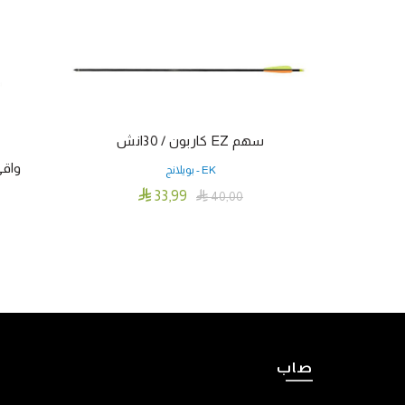
سهم EZ كاربون / 30انش
واقي
EK - بويلانج

33٫99

40٫00
إضافة إلى السلة
صاب