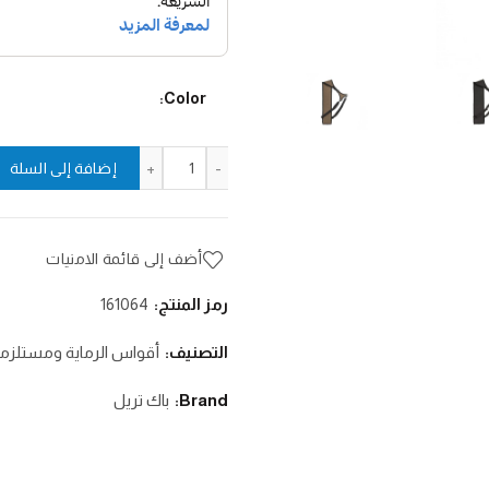
Color
كمية شنطة كنانة أسهم / ٥٢ سم
إضافة إلى السلة
أضف إلى قائمة الامنيات
رمز المنتج:
161064
التصنيف:
أقواس الرماية ومستلزما
Brand:
باك تريل