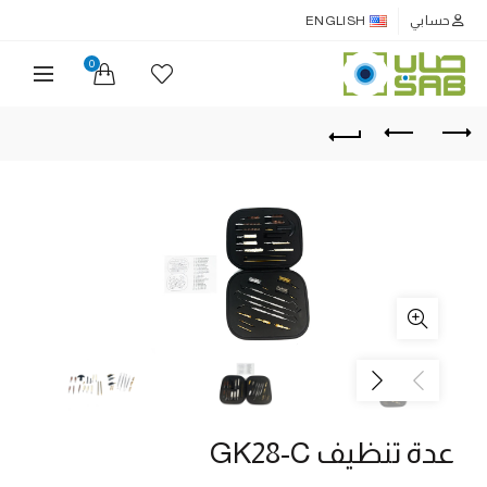
حسابي
ENGLISH
0
عدة تنظيف GK28-C