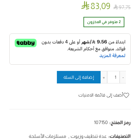

83٫09

97٫75
2 متوفر في المخزون
كمية عدة تنظيف GK28-C
إضافة إلى السلة
أضف إلى قائمة الامنيات
رمز المنتج:
107150
التصنيفات:
عدة تنظيف وزيوت
,
مستلزمات الأسلحة