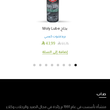
بخاخ Moly Lube
بريدتشوت كيسي

43٫99

51٫75
إضافة إلى السلة
صاب
منشأة تأسست في عام 1991 م رائدة في مجال الصيد والرحلات وكلاء