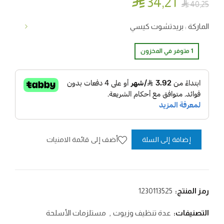

34٫21

40٫25
الماركة : بريدتشوت كيسي
1 متوفر في المخزون
أضف إلى قائمة الامنيات
إضافة إلى السلة
رمز المنتج:
1230113525
التصنيفات:
عدة تنظيف وزيوت
,
مستلزمات الأسلحة