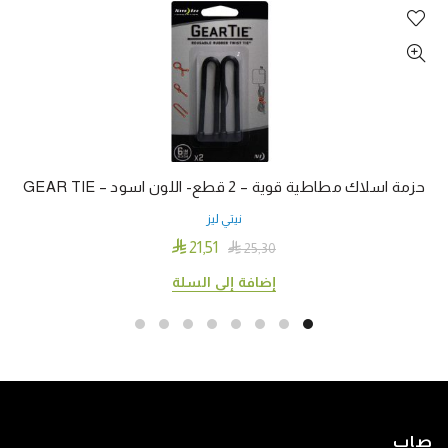
حزمة اسلاك مطاطية قوية – 2 قطع- اللون اسود – GEAR TIE
نيتي ليز

21٫51

25٫30
إضافة إلى السلة
صاب