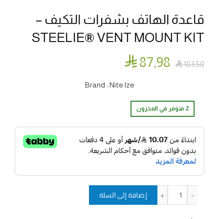
قاعدة الهاتف بشفرات التكيف –
STEELIE® VENT MOUNT KIT

87٫98

103٫50
Brand : Nite lze
2 متوفر في المخزون
كمية قاعدة الهاتف بشفرات التكيف - STEELIE® VENT MOUNT KIT
إضافة إلى السلة