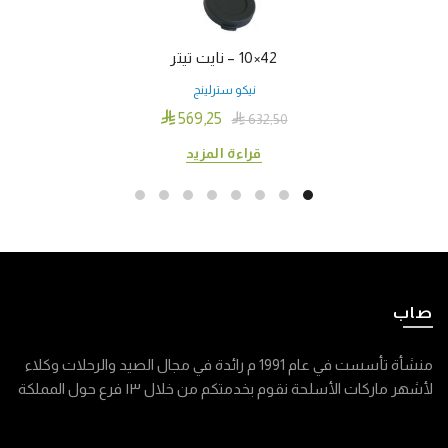
42×10 – نايت تيتر
نيكو سترلينج

569٫25

632٫50
قراءة المزيد
صاب
منشأة تأسست في عام 1991 م رائدة في مجال الصيد والرحلات وكلاء
لأشهر ماركات الأسلحة نقوم بخدمتكم من خلال ١٣ فرع حول المملكة