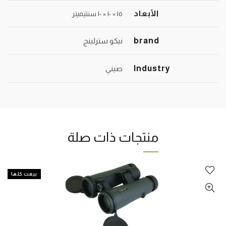
الأبعاد
١٥ × ١٠ × ١٠ سنتيميتر
brand
نيكو سترلينج
Industry
صيني
منتجات ذات صلة
بيعت كلها