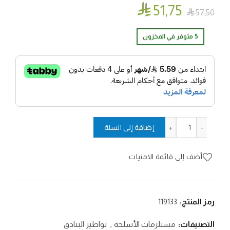

51٫75

57٫50
5 متوفر في المخزون
كمية قاعدة سكوب
إضافة إلى السلة
أضف إلى قائمة الامنيات
رمز المنتج:
119133
التصنيفات:
مستلزمات الأسلحة
,
نواظير البنادق