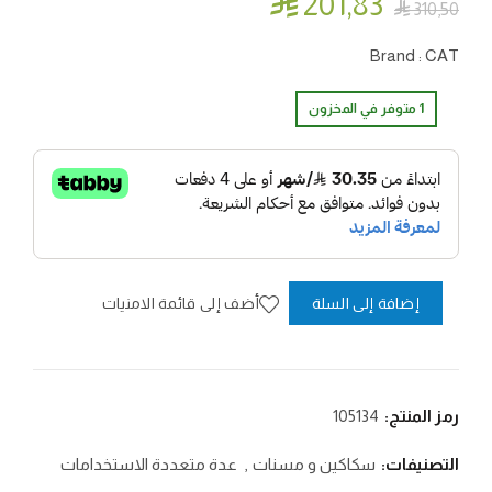

201٫83

310٫50
Brand : CAT
1 متوفر في المخزون
أضف إلى قائمة الامنيات
إضافة إلى السلة
رمز المنتج:
105134
التصنيفات:
سكاكين و مسنات
,
عدة متعددة الاستخدامات