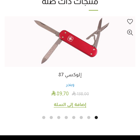
منتجات ذات صلة
إلوكسي 87
وينجر

89٫70

138٫00
إضافة إلى السلة