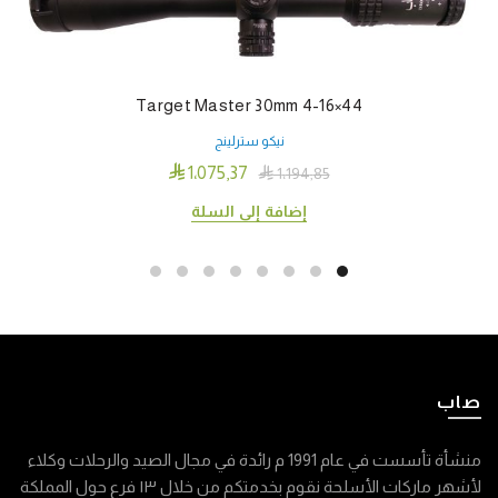
Target Master 30mm 4-16×44
نيكو سترلينج

1٬075٫37

1٬194٫85
إضافة إلى السلة
صاب
منشأة تأسست في عام 1991 م رائدة في مجال الصيد والرحلات وكلاء
لأشهر ماركات الأسلحة نقوم بخدمتكم من خلال ١٣ فرع حول المملكة