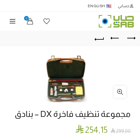
حسابي
ENGLISH
0
مجموعة تنظيف فاخرة DX – بنادق

254٫15

299٫00