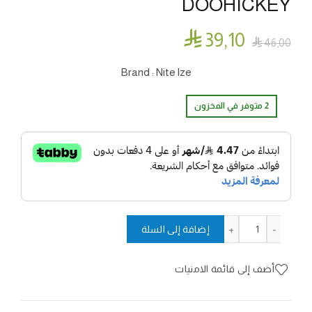
DOOHICKEY

39٫10

46٫00
Brand : Nite lze
2 متوفر في المخزون
كمية مفتاح متعدد الاستخدام 5×1 - DOOHICKEY
إضافة إلى السلة
أضف إلى قائمة الامنيات