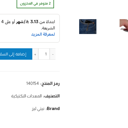
2 متوفر في المخزون
كمية ملقاط اجهزة محمولة - PCLIP
إضافة إلى السلة
رمز المنتج:
140154
التصنيف:
المعدات التكتيكية
Brand:
نيتي ليز