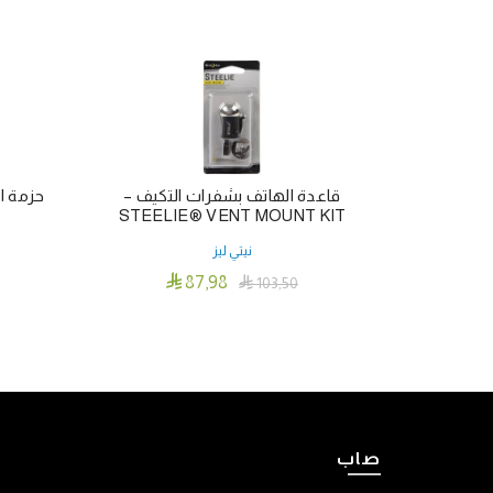
قاعدة الهاتف بشفرات التكيف –
STEELIE® VENT MOUNT KIT
نيتي ليز

87٫98

103٫50
إضافة إلى السلة
صاب