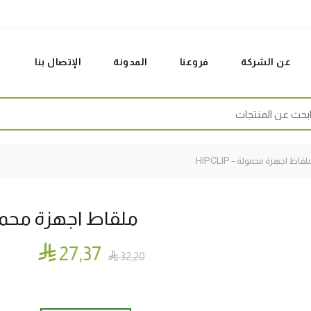
عن الشركة
فروعنا
المدونة
الإتصال بنا
Sear
قاط اجهزة محمولة – HIPCLIP
ملقاط اجهزة محمولة – P

27٫37

32٫20