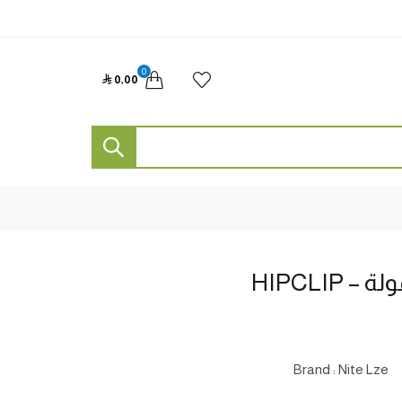
0

0٫00
HIPCLI
Brand : Nite Lze