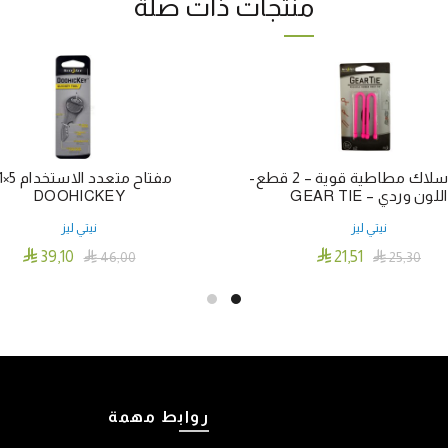
منتجات ذات صلة
حزمة اسلاك مطاطية قوية – 2 قطع-
اللون وردي – GEAR TIE
DOOHICKEY
نيتي ليز
نيتي ليز


39٫10
21٫51

46٫00

25٫30
إضافة إلى السلة
إضافة إلى السلة
روابط مهمة