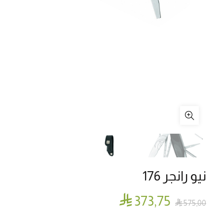
نيو رانجر 176

373٫75

575٫00