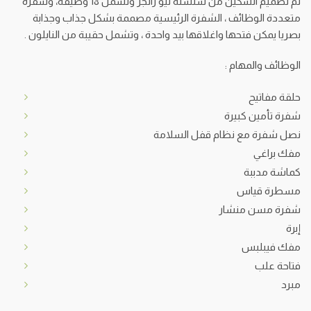
تم تصميم السكين من سلسلة نيو رانجر وتشمل 18 وظيفة، وشفرة
متعددة الوظائف ، الشفرة الرئيسية مصممة بشكل جذاب وجذابة
بصريا يمكن فتحها واغلاقها بيد واحدة ، وتشمل حقيبة من النايلون .
الوظائف والمهام :
حلقة مفاتيح
شفرة تأمين كبيرة
نصل شفرة مع نظام قفل السلامة
مفك براغي
كماشة مدببة
مسطرة قياس
شفرة مسن منشار
إبرة
مفك فيبلبس
فتاحة علب
مبرد