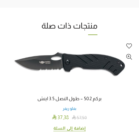
منتجات ذات صلة
بركم 502 – طول النصل 3.5 اينش
بفلو ريفر

37٫38

57٫50
إضافة إلى السلة