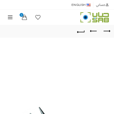
حسابي
ENGLISH
0