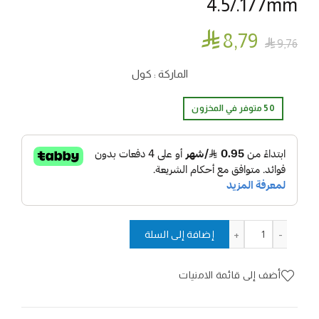
4.5/.177mm

8٫79

9٫76
الماركة : كول
50 متوفر في المخزون
كمية CLASSIC WHITE PELLETS - 4.5/.177mm
إضافة إلى السلة
أضف إلى قائمة الامنيات