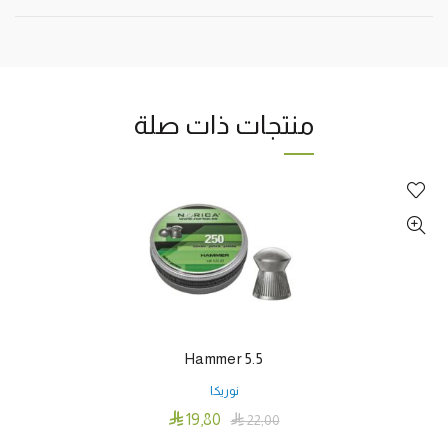
منتجات ذات صلة
Hammer 5.5
نوريكا

19٫80

22٫00