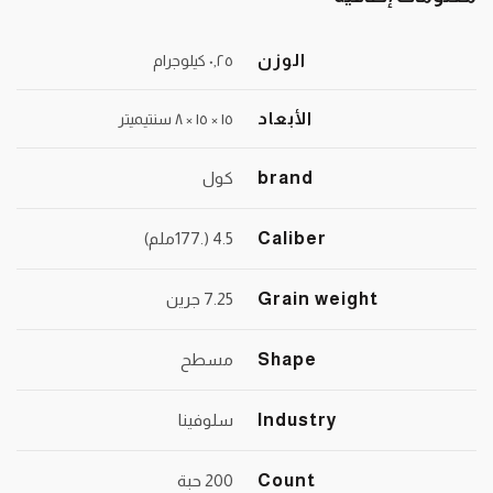
الوزن
٠٫٢٥ كيلوجرام
الأبعاد
١٥ × ١٥ × ٨ سنتيميتر
brand
كول
Caliber
4.5 (.177ملم)
Grain weight
7.25 جرين
Shape
مسطح
Industry
سلوفينا
Count
200 حبة