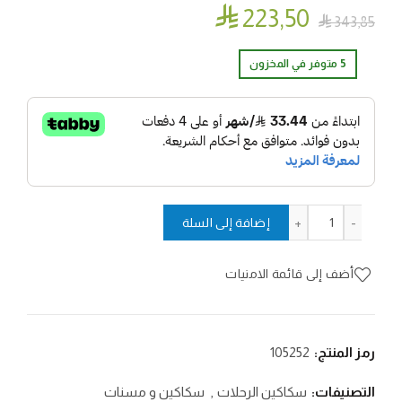

223٫50

343٫85
5 متوفر في المخزون
كمية RAZO RMAX أسود
إضافة إلى السلة
أضف إلى قائمة الامنيات
رمز المنتج:
105252
التصنيفات:
سكاكين الرحلات
,
سكاكين و مسنات