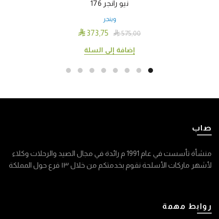
نيو رانجر 176
وينجر

373٫75

575٫00
إضافة إلى السلة
صاب
منشأة تأسست في عام 1991 م رائدة في مجال الصيد والرحلات وكلاء
لأشهر ماركات الأسلحة نقوم بخدمتكم من خلال ١٣ فرع حول المملكة
روابط مهمة