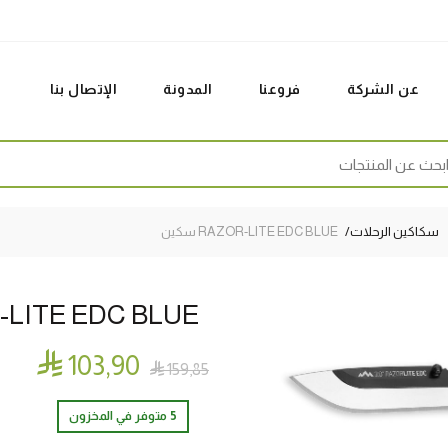
عن الشركة
فروعنا
المدونة
الإتصال بنا
Sear
سكاكين الرحلات
RAZOR-LITE EDC BLUE سكين
ZOR-LITE EDC BLUE

103٫90

159٫85
5 متوفر في المخزون