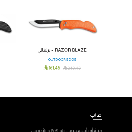
RAZOR BLAZE – برتقالي
OUTDOOR EDGE

161٫46

248٫40
إضافة إلى السلة
صاب
منشأة تأسست في عام 1991 م رائدة في