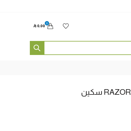
0

0٫00
RA سكين