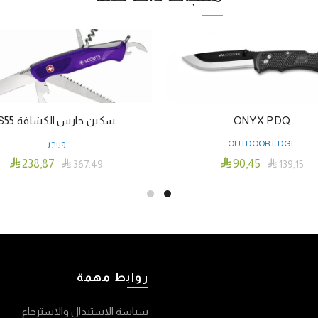
ONYX PDQ
سكين حارس الكشافة S55
OUTDOOR EDGE
وينجر


238٫87
90٫45

367٫49

139٫15
إضافة إلى السلة
إضافة إلى السلة
روابط مهمة
سياسة الاستبدال والاسترجاع