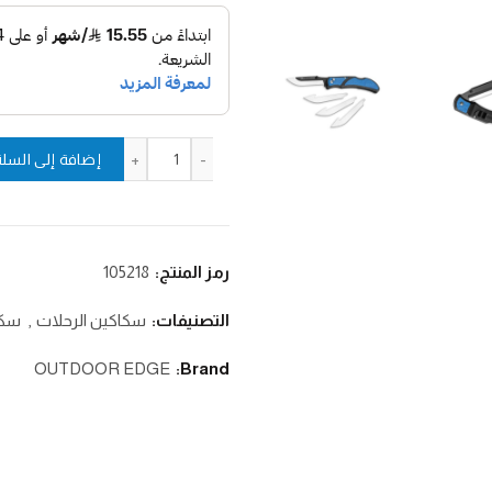
كمية RAZOR-LITE EDC BLUE سكين
إضافة إلى السلة
رمز المنتج:
105218
التصنيفات:
سكاكين الرحلات
,
سكا
OUTDOOR EDGE
Brand: