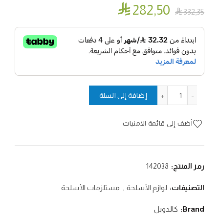

282٫50

332٫35
كمية اداة نحت القواعد
إضافة إلى السلة
أضف إلى قائمة الامنيات
رمز المنتج:
142038
التصنيفات:
لوازم الأسلحة
,
مستلزمات الأسلحة
Brand:
كالدويل