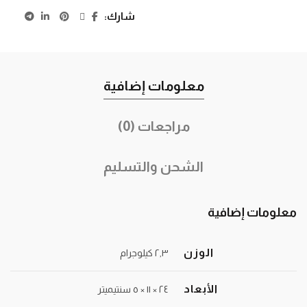
شارك
معلومات إضافية
مراجعات (0)
الشحن والتسليم
معلومات إضافية
الوزن
٢٫٣ كيلوجرام
الأبعاد
٢٤ × ١١ × ٥ سنتيميتر