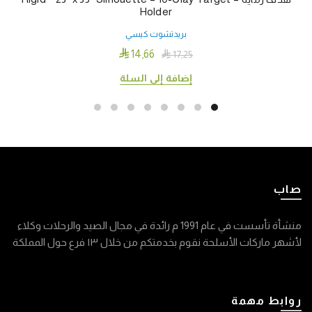
Holder
بريدتشوت كيسي

14٫66

17٫25
إضافة إلى السلة
صاب
منشأة تأسست في عام 1991 م رائدة في مجال الصيد والرحلات وكلاء
لأشهر ماركات الأسلحة نقوم بخدمتكم من خلال ١٣ فرع حول المملكة
روابط مهمة