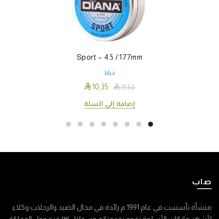
Sport – 4.5 /.177mm
ديانا

10٫35

11٫50
إضافة إلى السلة
صاب
منشأة تأسست في عام 1991 م رائدة في مجال الصيد والرحلات وكلاء
لأشهر ماركات الأسلحة نقوم بخدمتكم من خلال ١٣ فرع حول المملكة