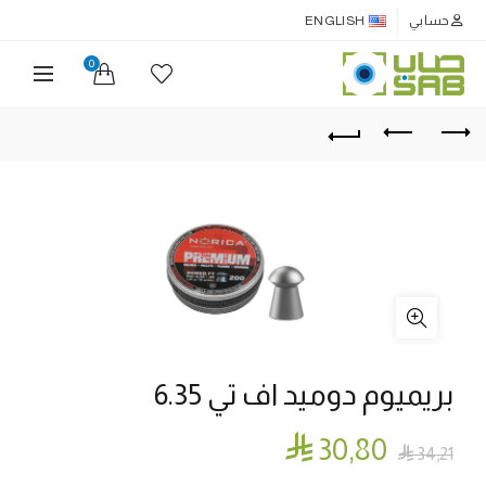
حسابي
ENGLISH
0
بريميوم دوميد اف تي 6.35

30٫80

34٫21