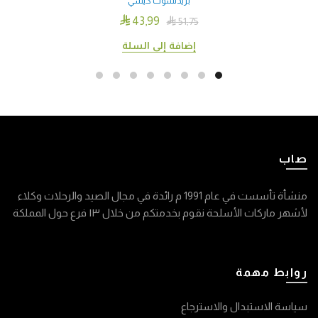
بريدتشوت كيسي

43٫99

51٫75
إضافة إلى السلة
صاب
منشأة تأسست في عام 1991 م رائدة في مجال الصيد والرحلات وكلاء
لأشهر ماركات الأسلحة نقوم بخدمتكم من خلال ١٣ فرع حول المملكة
روابط مهمة
سياسة الاستبدال والاسترجاع