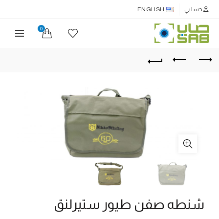
حسابي
ENGLISH
0
شنطه صفن طيور ستيرلنق