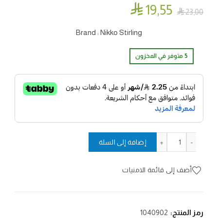

19٫55

23٫00
Brand : Nikko Stirling
5 متوفر في المخزون
كمية شنطه صفن طيور ستيرلنق
إضافة إلى السلة
أضف إلى قائمة الامنيات
رمز المنتج:
1040902