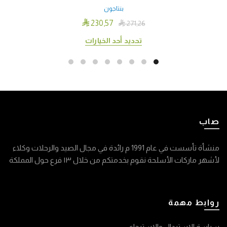
بنتاجون

230٫57

271٫26
هناك
تحديد أحد الخيارات
العديد
من
الأشكال
المختلفة
لهذا
المنتج.
صاب
يمكن
اختيار
منشأة تأسست في عام 1991 م رائدة في مجال الصيد والرحلات وكلاء
الخيارات
لأشهر ماركات الأسلحة نقوم بخدمتكم من خلال ١٣ فرع حول المملكة
على
صفحة
المنتج
روابط مهمة
سياسة الاستبدال والاسترجاع