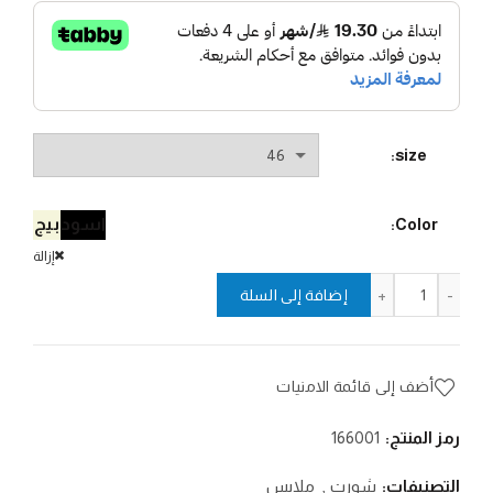
size
اسود
بيج
Color
إزالة
كمية شورت ليكوس قصير
إضافة إلى السلة
أضف إلى قائمة الامنيات
رمز المنتج:
166001
التصنيفات:
شورت
,
ملابس