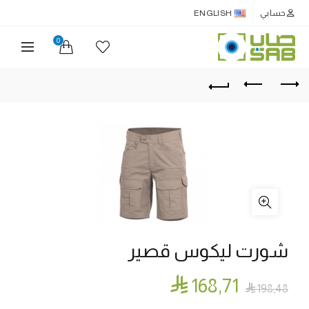
حسابي
ENGLISH
0
شورت ليكوس قصير

168٫71

198٫48