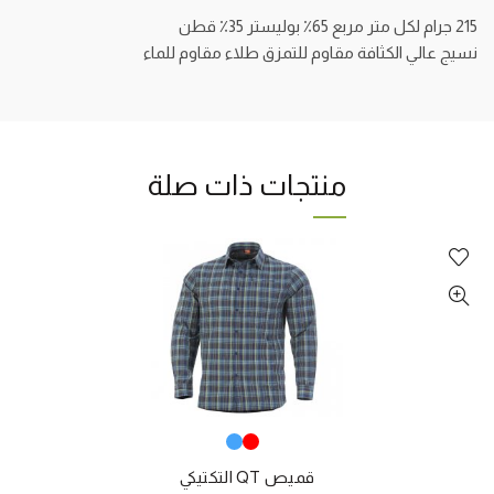
215 جرام لكل متر مربع 65٪ بوليستر 35٪ قطن
نسيج عالي الكثافة مقاوم للتمزق طلاء مقاوم للماء
منتجات ذات صلة
قميص QT التكتيكي