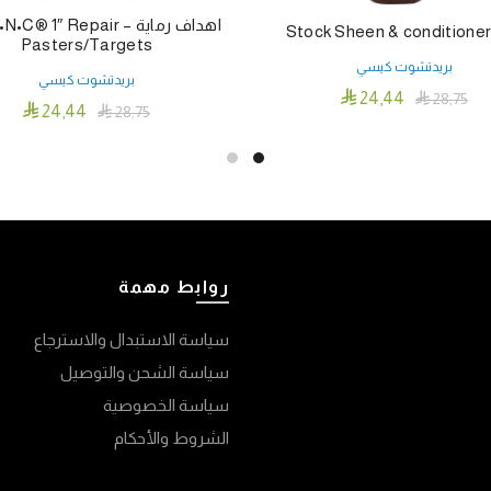
اهداف رماية – ® 1″ Repair
Pasters/Targets
بريدتشوت كيسي
بريدتشوت كيسي

24٫44

28٫75

24٫44

28٫75
إضافة إلى السلة
إضافة إلى السلة
روابط مهمة
سياسة الاستبدال والاسترجاع
سياسة الشحن والتوصيل
سياسة الخصوصية
الشروط والأحكام