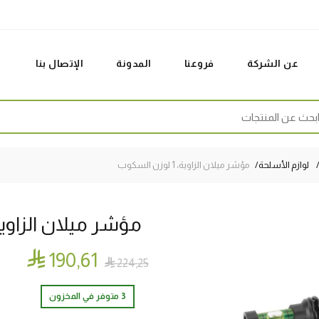
عن الشركة
فروعنا
المدونة
الإتصال بنا
Sear
لوازم الأسلحة
مؤشر ميلان الزاوية، 1 لوزن السكوب
مؤشر ميلان الزاوية، 1 لوزن الس

190٫61

224٫25
3 متوفر في المخزون