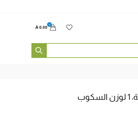
0

0٫00
كوب