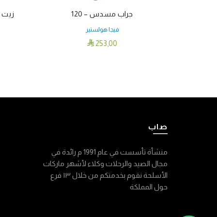
جراب مسدس – 120
زيت Stock Sheen & conditioner
فيجا هولستير

253٫00
إضافة إلى السلة
صاب
منشأة تأسست في عام 1991 م رائدة في
مجال الصيد والرحلات وكلاء لأشهر ماركات
الأسلحة نقوم بخدمتكم من خلال ١٣ فرع
حول المملكة